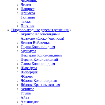
Лилейник
Лилия
Нарцисс
Примула
Тюльпан
Флокс
Петуния
Плодово-ягодные деревья (саженцы)
Абрикос Колоновидный
Адамово яблоко (маклюра)
Вишня Войлочная
Груша Колоновидная
Мушмула
Нектарин Колоновидный
Персик Колоновидный
Слива Колоновидная
Шарафуга
Шефердия
Яблоня
Яблоня Колоновидная
Яблоня Красномякотная
Абрикос
Груша
Айва
Актинидии