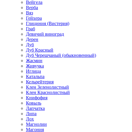
Вейгела
Верба
Вяз
Гейхера
Глициния (Вистерия)
Граб
Девичий виноград
Дерен
Дуб
Дуб Красный
Дуб Черешчаный (обыкновенный)
Жасмин
Живучка
Иглица
Катальпа
Кельрейтерия
Клен Зеленолистный
Клен Краснолистный
Книфофия
Ковыль
Лапчатка
Липа
Лох
Магнолии
Магония