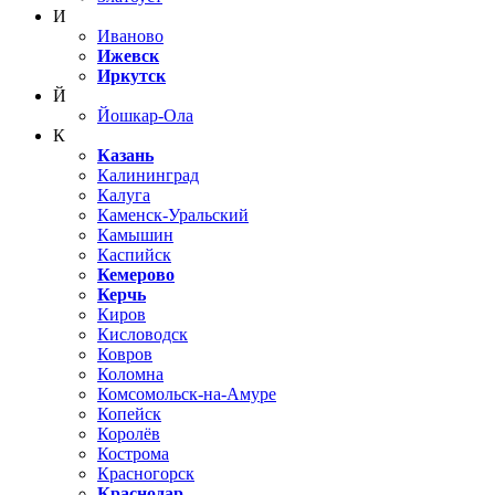
И
Иваново
Ижевск
Иркутск
Й
Йошкар-Ола
К
Казань
Калининград
Калуга
Каменск-Уральский
Камышин
Каспийск
Кемерово
Керчь
Киров
Кисловодск
Ковров
Коломна
Комсомольск-на-Амуре
Копейск
Королёв
Кострома
Красногорск
Краснодар