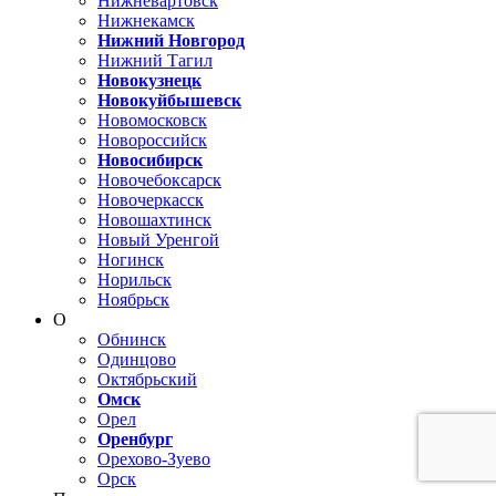
Нижневартовск
Нижнекамск
Нижний Новгород
Нижний Тагил
Новокузнецк
Новокуйбышевск
Новомосковск
Новороссийск
Новосибирск
Новочебоксарск
Новочеркасск
Новошахтинск
Новый Уренгой
Ногинск
Норильск
Ноябрьск
О
Обнинск
Одинцово
Октябрьский
Омск
Орел
Оренбург
Орехово-Зуево
Орск