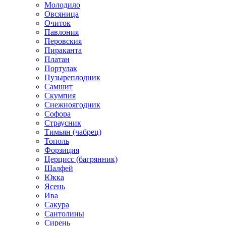
Молодило
Овсяница
Очиток
Павлония
Перовския
Пираканта
Платан
Портулак
Пузыреплодник
Самшит
Скумпия
Снежноягодник
Софора
Страусник
Тимьян (чабрец)
Тополь
Форзиция
Церцисс (багрянник)
Шалфей
Юкка
Ясень
Ива
Сакура
Сантолины
Сирень