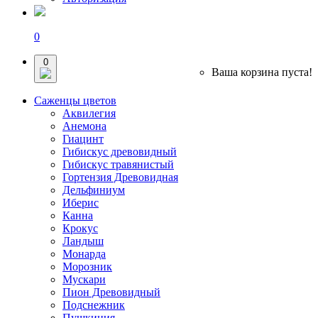
0
0
Ваша корзина пуста!
Саженцы цветов
Аквилегия
Анемона
Гиацинт
Гибискус древовидный
Гибискус травянистый
Гортензия Древовидная
Дельфиниум
Иберис
Канна
Крокус
Ландыш
Монарда
Морозник
Мускари
Пион Древовидный
Подснежник
Пушкиния