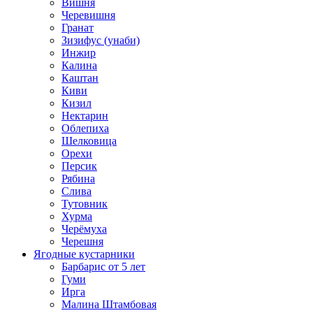
Вишня
Черевишня
Гранат
Зизифус (унаби)
Инжир
Калина
Каштан
Киви
Кизил
Нектарин
Облепиха
Шелковица
Орехи
Персик
Рябина
Слива
Тутовник
Хурма
Черёмуха
Черешня
Ягодные кустарники
Барбарис от 5 лет
Гуми
Ирга
Малина Штамбовая