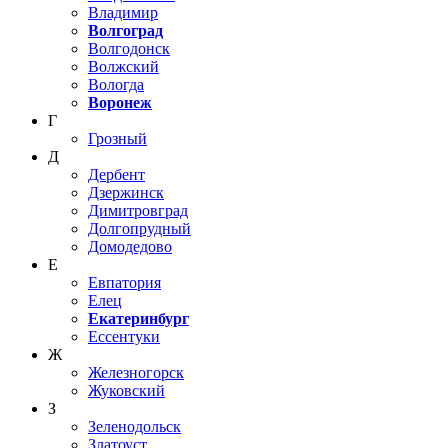
Владимир
Волгоград
Волгодонск
Волжский
Вологда
Воронеж
Г
Грозный
Д
Дербент
Дзержинск
Димитровград
Долгопрудный
Домодедово
Е
Евпатория
Елец
Екатеринбург
Ессентуки
Ж
Железногорск
Жуковский
З
Зеленодольск
Златоуст