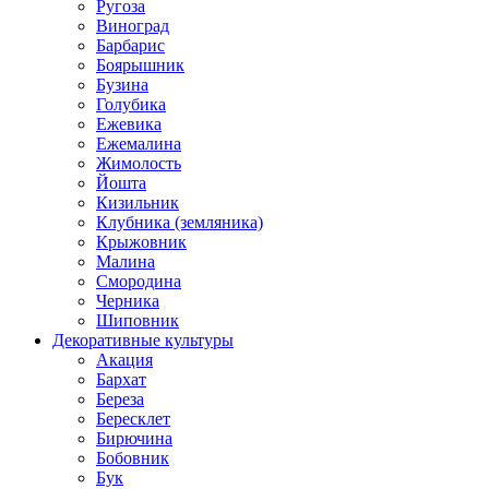
Ругоза
Виноград
Барбарис
Боярышник
Бузина
Голубика
Ежевика
Ежемалина
Жимолость
Йошта
Кизильник
Клубника (земляника)
Крыжовник
Малина
Смородина
Черника
Шиповник
Декоративные культуры
Акация
Бархат
Береза
Бересклет
Бирючина
Бобовник
Бук