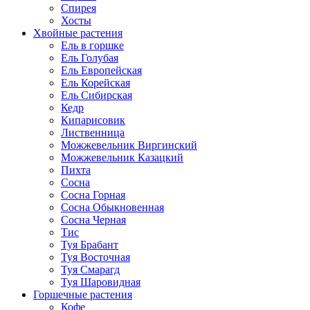
Спирея
Хосты
Хвойные растения
Ель в горшке
Ель Голубая
Ель Европейская
Ель Корейская
Ель Сибирская
Кедр
Кипарисовик
Лиственница
Можжевельник Виргинский
Можжевельник Казацкий
Пихта
Сосна
Сосна Горная
Сосна Обыкновенная
Сосна Черная
Тис
Туя Брабант
Туя Восточная
Туя Смарагд
Туя Шаровидная
Горшечные растения
Кофе