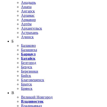
Анадырь
Анапа
Ангарск
Арзамас
Армавир
Артём
Архангельск
Астрахань
Ачинск
Б
Балаково
Балашиха
Барнаул
Батайск
Белгород
Бердск
Березники
Бийск
Благовещенск
Братск
Брянск
В
Великий Новгород
Владивосток
Владикавказ