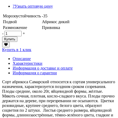
?
Узнать оптовую цену
Морозоустойчивость
-35
Подвой
Абрикос дикий
Размножение
Прививка
-
+
Купить
Купить в 1 клик
Описание
Характеристики
Информация о доставке и оплате
Информация о гарантии
Сорт абрикоса Самарский относится к сортам универсального
назначения, характеризуется поздним сроком созревания.
Плоды средние, около 20г, яйцевидной формы, жёлтые.
Мякоть сочная, плотная, кисло-сладкого вкуса. Плоды прочно
держатся на дереве, при перезревании не осыпаются. Цветки
розовидные, крупнее среднего, белого цвета, образуют
соцветия по 2 штуки. Листья среднего размера, яйцевидной
формы, длиннозаострённые, тёмно-зелёного цвета, гладкие и