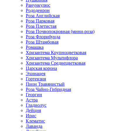
Ранункулюс
Рододенрон
Роза Английская
Роза Парковая
Роза Плетистая
Роза Почвопокровная (мини-роза)
Роза Флорибунда
Роза Штамбовая
Ромашка
Хризантема Крупноцветковая
Хризантема Мультифлора
Хризантема Среднецветковая
Царская корона
Эхинацея
Гортензия
Пион Травянистый
Роза Чайно-Гибридная
Георгин
Астра
Гладиолус
Дейция
Ирис
Клематис
Лаванда