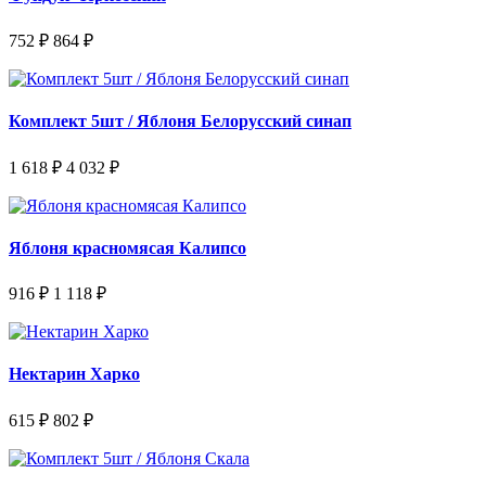
752 ₽
864 ₽
Комплект 5шт / Яблоня Белорусский синап
1 618 ₽
4 032 ₽
Яблоня красномясая Калипсо
916 ₽
1 118 ₽
Нектарин Харко
615 ₽
802 ₽