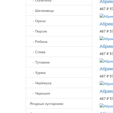
Абрик
467 ₽
5
- Шелковица
- Орехи
Абрик
- Персик
467 ₽
5
- Рябина
Абрик
- Слива
467 ₽
5
- Тутовник
Абрик
- Хурма
467 ₽
5
- Черёмуха
Абрик
- Черешня
467 ₽
5
Ягодные кустарники