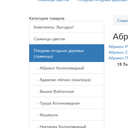
Категории товаров
Глав
Комплекты. Выгодно!
Абр
Саженцы цветов
Абрикос 
Плодово-ягодные деревья
Абрикос 
(саженцы)
Абрикос П
15 Т
- Абрикос Колоновидный
- Адамово яблоко (маклюра)
- Вишня Войлочная
- Груша Колоновидная
- Мушмула
- Нектарин Колоновидный