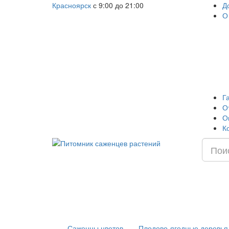
Красноярск
с 9:00 до 21:00
Д
О
Г
О
О
К
Саженцы цветов
Плодово-ягодные деревья