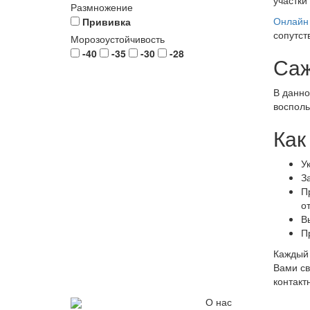
Размножение
Онлайн 
Прививка
сопутст
Морозоустойчивость
-40
-35
-30
-28
Саж
В данно
восполь
Как
У
З
П
о
В
П
Каждый 
Вами св
контакт
О нас