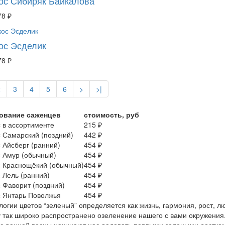
ос Сибиряк Байкалова
78 ₽
ос Эсделик
78 ₽
2
3
4
5
6
>
>|
ование саженцев
стоимость, руб
 в ассортименте
215 ₽
 Самарский (поздний)
442 ₽
 Айсберг (ранний)
454 ₽
 Амур (обычный)
454 ₽
 Краснощёкий (обычный)
454 ₽
 Лель (ранний)
454 ₽
 Фаворит (поздний)
454 ₽
 Янтарь Поволжья
454 ₽
логии цветов “зеленый” определяется как жизнь, гармония, рост, 
 так широко распространено озеленение нашего с вами окружения.
 с ранней весны начинают нас радовать первыми зелеными росткам