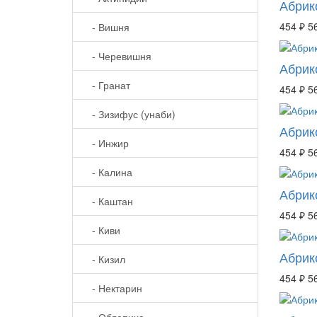
Абрик
454 ₽
5
- Вишня
- Черевишня
Абрик
- Гранат
454 ₽
5
- Зизифус (унаби)
Абрик
- Инжир
454 ₽
5
- Калина
Абрик
- Каштан
454 ₽
5
- Киви
Абрик
- Кизил
454 ₽
5
- Нектарин
- Облепиха