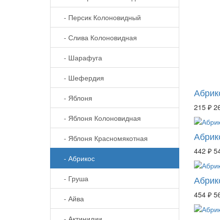
- Персик Колоновидный
- Слива Колоновидная
- Шарафуга
- Шефердия
Абрик
- Яблоня
215 ₽
2
- Яблоня Колоновидная
Абрик
- Яблоня Красномякотная
442 ₽
5
- Абрикос
- Груша
Абрик
454 ₽
5
- Айва
- Актинидии