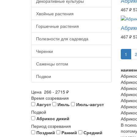
Абрик
Декоративные культуры
467 ₽
5
Хвойные растения
Горшечные растения
Абрик
467 ₽
5
Полезности для садовода
Черенки
1
Саженцы оптом
наимен
Абрикос
Подвои
Абрикос
Абрикос
Цена
266
-
2715
₽
Абрикос
Время созревания
Абрикос
Август
Июль
Июль-август
Абрикос
Подвой
Абрикос
Абрикос дикий
Абрикос
В психо
Период созревания
поэтому
Поздний
Ранний
Средний
участки