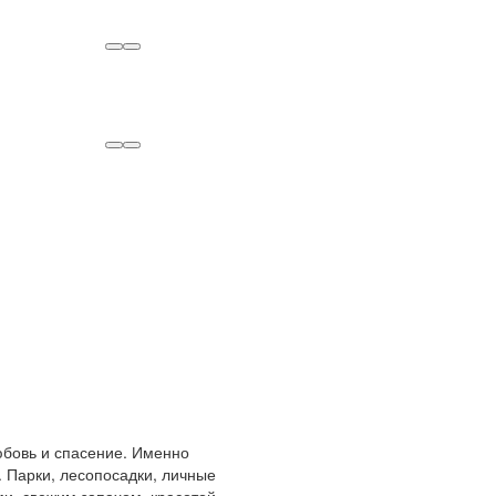
любовь и спасение. Именно
 Парки, лесопосадки, личные
и, свежим запахом, красотой.