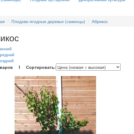
ная
Плодово-ягодные деревья (саженцы)
Абрикос
икос
Ранний
Средний
оздний
оваров I Сортировать: