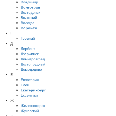
Владимир
Волгоград
Волгодонск
Волжский
Вологда
Воронеж
Г
Грозный
Д
Дербент
Дзержинск
Димитровград
Долгопрудный
Домодедово
Е
Евпатория
Елец
Екатеринбург
Ессентуки
Ж
Железногорск
Жуковский
З