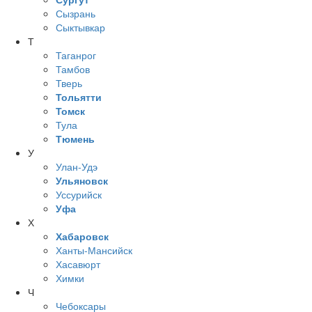
Сызрань
Сыктывкар
Т
Таганрог
Тамбов
Тверь
Тольятти
Томск
Тула
Тюмень
У
Улан-Удэ
Ульяновск
Уссурийск
Уфа
Х
Хабаровск
Ханты-Мансийск
Хасавюрт
Химки
Ч
Чебоксары