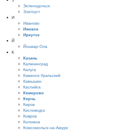
Зеленодольск
Златоуст
И
Иваново
Ижевск
Иркутск
Й
Йошкар-Ола
К
Казань
Калининград
Калуга
Каменск-Уральский
Камышин
Каспийск
Кемерово
Керчь
Киров
Кисловодск
Ковров
Коломна
Комсомольск-на-Амуре