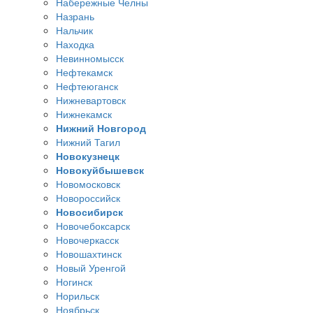
Набережные Челны
Назрань
Нальчик
Находка
Невинномысск
Нефтекамск
Нефтеюганск
Нижневартовск
Нижнекамск
Нижний Новгород
Нижний Тагил
Новокузнецк
Новокуйбышевск
Новомосковск
Новороссийск
Новосибирск
Новочебоксарск
Новочеркасск
Новошахтинск
Новый Уренгой
Ногинск
Норильск
Ноябрьск