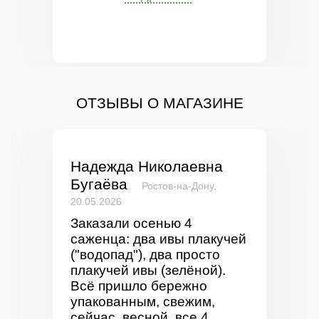
ОТЗЫВЫ О МАГАЗИНЕ
Надежда Николаевна
Бугаёва
Ростов-на-Дону,
20.05.2026
Заказали осенью 4
саженца: два ивы плакучей
("водопад"), два просто
плакучей ивы (зелёной).
Всё пришло бережно
упакованным, свежим,
сейчас, весной, все 4