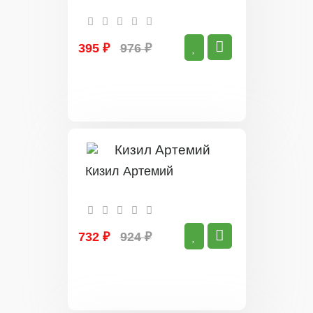
395 ₽
976 ₽
Кизил Артемий
732 ₽
924 ₽